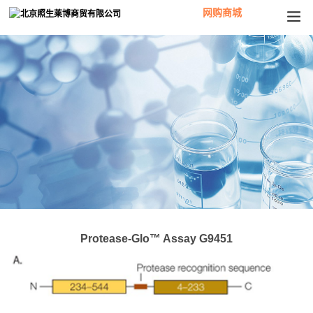
网购商城
Protease-Glo™ Assay G9451