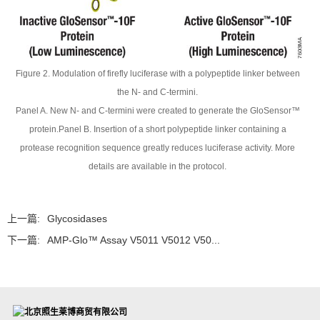
Figure 2. Modulation of firefly luciferase with a polypeptide linker between
the N- and C-termini.
Panel A. New N- and C-termini were created to generate the GloSensor™
protein.Panel B. Insertion of a short polypeptide linker containing a
protease recognition sequence greatly reduces luciferase activity. More
details are available in the protocol.
上一篇:
Glycosidases
下一篇:
AMP-Glo™ Assay V5011 V5012 V50...