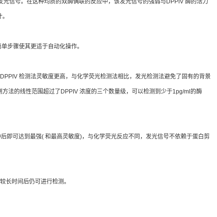
 发光信号。在这种均质的双酶偶联的反应中，该发光信号的强弱与DPPIV 酶的活力
计。
 三个简单步骤使其更适于自动化操作。
DPPIV 检测法灵敏度更高，与化学荧光检测法相比，发光检测法避免了固有的背景
法的线性范围超过了DPPIV 浓度的三个数量级，可以检测到少于1pg/ml的酶
钟后即可达到最强( 和最高灵敏度)，与化学荧光反应不同，发光信号不依赖于蛋白剪
在较长时间后仍可进行检测。