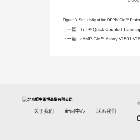
Figure 3. Sensitivity of the DPPIV-Glo™ Prot
上一篇:
TnT® Quick Coupled Transcript
下一篇:
cAMP-Glo™ Assay V1501 V150
关于我们
新闻中心
联系我们