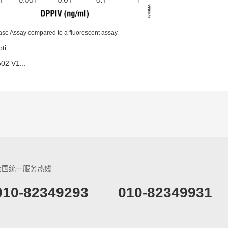
ease Assay compared to a fluorescent assay.
i...
2 V1...
全国统一服务热线
​010-82349293
010-82349931