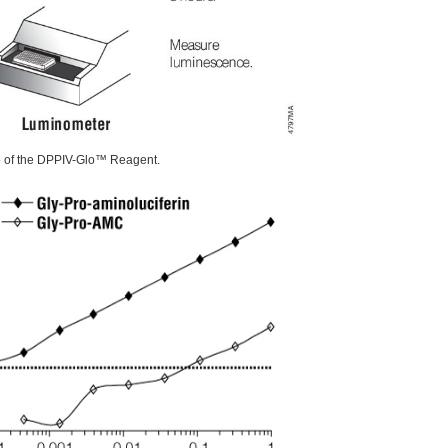
se of the DPPIV-Glo™ Reagent.