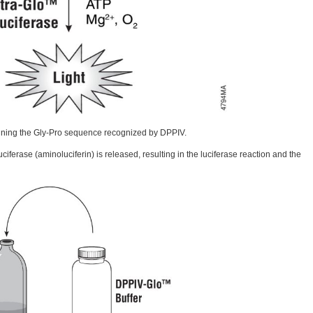
aining the Gly-Pro sequence recognized by DPPIV.
ciferase (aminoluciferin) is released, resulting in the luciferase reaction and the