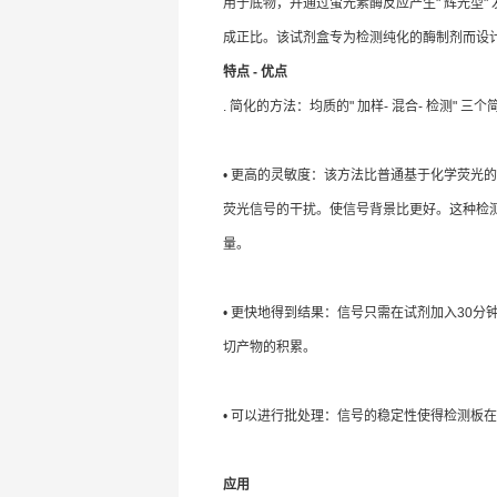
用于底物，并通过萤光素酶反应产生" 辉光型"
成正比。该试剂盒专为检测纯化的酶制剂而设
特点 - 优点
. 简化的方法：均质的" 加样- 混合- 检测"
• 更高的灵敏度：该方法比普通基于化学荧光的
荧光信号的干扰。使信号背景比更好。这种检测方
量。
• 更快地得到结果：信号只需在试剂加入30分
切产物的积累。
• 可以进行批处理：信号的稳定性使得检测板
应用