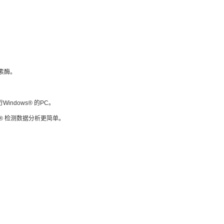
光素酶。
indows® 的PC。
rase® 检测数据分析更简单。