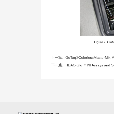
Figure 2. Glo
上一篇:
GoTaq®ColorlessMasterMix M
下一篇:
HDAC-Glo™ I/II Assays and Sc