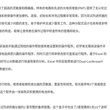
测提供了超高的灵敏度和精确度。特有的电路和先进的光电倍增管(PMT) 提供了无以伦比
器系统使操作更加便利。连接、初始化和冲洗过程都非常简单，因为双试剂进样器的
安排可减少问题的发生，易于维护并且减少服务工作。这种分配式设计也具有很多特
开放的构造，能够让使用者在操作过程中检查所有的管路和枪头。
程序。安装助手能通过简短的操作帮助使用者设置新的操作程序。初学者无需阅读操作手
地选择感兴趣的操作程序，同时只进行简单修改就可直接运行程序。基于Excel 的
可以对数据进行快速简单的分析。Excel 中的宏能帮助进行Dual-Luciferase®
) 的数据分析。
进行校验。使用者能够检查仪器的灵敏度、重复性和线性。校光板带有3个高度稳定
。这个配件由一块易购买和更换的电池供电。
Kit 是用于带有试剂进样器仪器的2 套完整的备用管路。这个盒子中包含了2套管路和1包10个进样