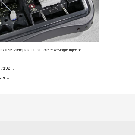
Max® 96 Microplate Luminometer w/Single Injector.
7132...
re...