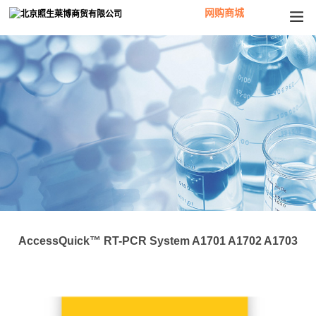
网购商城
AccessQuick™ RT-PCR System A1701 A1702 A1703