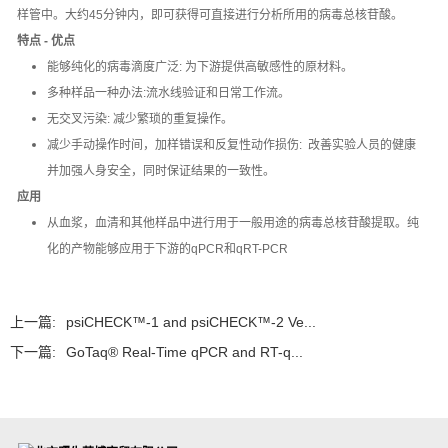
样管中。大约45分钟内，即可获得可直接进行分析所用的病毒总核苷酸。
特点 - 优点
能够纯化的病毒滴度广泛: 为下游提供高敏感性的原材料。
多种样品一种办法:流水线验证和日常工作流。
无交叉污染: 减少繁琐的重复操作。
减少手动操作时间，加样错误和反复性动作损伤: 改善实验人员的健康
并加强人身安全，同时保证结果的一致性。
应用
从血浆，血清和其他样品中进行用于一般用途的病毒总核苷酸提取。纯
化的产物能够应用于下游的qPCR和qRT-PCR
上一篇:
psiCHECK™-1 and psiCHECK™-2 Ve...
下一篇:
GoTaq® Real-Time qPCR and RT-q...