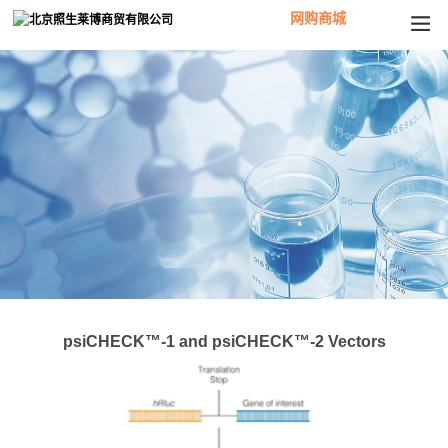
网购商城
psiCHECK™-1 and psiCHECK™-2 Vectors