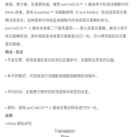
更高、更方便、定量更快速。推荐 psiCHECK™ -1 载体用于检测活细胞中的
RNAi 效果。使用 EnduRen™ 活细胞底物（Cat.# E6481）检测海肾萤光素
酶活性变化，这种底物可持续监测细胞内的海肾萤光素酶的发光。
psiCHECK™ -2 载体含有第二个报告基因——萤火虫萤光素酶，被设计用于
终点裂解检测。其作用是使海肾萤光素酶表达归一化，可以得到强劲且可重
复的数据。
特点 - 优点
• 节省花费：使用普通的发光检测仪定量即可；无需购买昂贵的仪器。
• 有不同模式：可选择进行活细胞或细胞裂解物检测操作。
• 节约时间：无需费力费时的检测或等待表型的改变。
• 便利：使用 psiCHECK™-2 载体无需对转染进行归一化。
应用
• RNAi 靶标研究