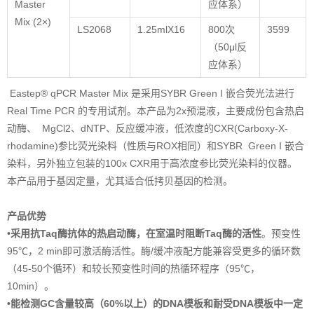
Master
应体系）
Mix (2×)
LS2068
1.25mlX16
800次
3599
（50μl反
应体系）
Eastep® qPCR Master Mix 是采用SYBR Green I 嵌合荧光法进行
Real Time PCR 的专用试剂。本产品为2x预混液，主要成份包含热启
动酶、 MgCl2、dNTP、反应缓冲液，低浓度的CXR(Carboxy-X-
rhodamine)参比荧光染料（性质与ROX相同）和SYBR Green I 嵌合
染料，另外独立包装的100x CXR用于高浓度参比荧光染料的仪器。
本产品用于基因定量，尤其适合低拷贝基因的检测。
产品优势
•
采用抗Taq酶抗体的热启动酶，在室温时阻断Taq酶的活性
。预变性
95℃，2 min即可激活酶活性。酶/缓冲液配方能兼容受更多的循环数
（45-50个循环）和较长预变性时间的热循环程序（95℃，
10min）。
•能检测GC含量较高（60%以上）的DNA模板和耐受DNA模板中一定