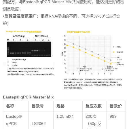
剂配方，与Eastep® qPCR Master Mix共同使用时，能达到更好的检
测灵敏度；
•
反转录温度范围广
：根据RNA模板的不同，可选择37-50℃进行实
验；
Eastep® qPCR Master Mix
名称
目录号
规格
反应次数
目录价
Eastep®
1.25mlX4
200次
999
qPCR
LS2062
（50μl反