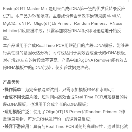
Eastep® RT Master Mix 是用来合成cDNA第一链的优质反转录反应
试剂。本产品为5x预混液，主要成份包含高效率逆转录酶M-MLV、
MgCl2、dNTP、Oligo(dT)15 Primer、Random Primers、RNase
inhibitor和反应缓冲液，只需添加模板RNA和水即可迅速地开始反
应。
本产品适用于合成Real Time PCR用短链目的片段cDNA模板，能够进
行高性能的基因表达分析；同时也适用于高效合成全长的cDNA模板,
对扩增2K左右的片段效率更高。产品中加入gDNA Remover能有效去
除RNA模板中的gDNA污染，使实验数据更准确。
产品优势
•
操作简单
：为完全预混型试剂，只需添加模板RNA和水即可；
•
合成不同长度片段
：短时间内高效合成Real Time PCR用短链目的片
段cDNA模板，也适用于合成全长的cDNA模板；
•
适用模板广泛
：使用了Oligo(dT)15 Primer和Random Primers 2种
反转录引物，可对总RNA进行均一的逆转录反应；
•
兼容下游应用
：具有与Real Time PCR试剂的高适应性，通过优化试