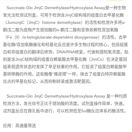
Succinate-Glo JmjC Demethylase/Hydroxylase Assay是一种生物
发光法检测试剂盒，可用于检测含JmjC结构域的组蛋白去甲基化酶
（JumonjiC（JmjC）histone demethylase）的活性和检测许多将α-
酮戊二酸为底物产生琥珀酸的α-酮戊二酸和亚铁依赖性双加氧酶
（Fe（ll）/α-ketoglutarate-dependent dioxygenase）的活性。去甲
基化酶/双加氧酶催化和羟基化反应是许多生物过程的核心，包括组蛋
白和非组蛋白的翻译后修饰，DNA/RNA修复，代谢和感知氧浓度。贴
别是含JmjC结构域的组蛋白赖氨酸去甲基化酶（JmiCs）在决定基因
组表观遗传状态时发挥了举足轻重的作用，它抵消了组蛋白赖氨酸甲
基转移酶的作用。这些酶像“橡皮擦”一样，抹去了组蛋白特异赖氨酸
位点的甲基化标记，从而抑制转录或激活靶基因。
Succinate-Glo JmjC Demethylase/Hydroxylase Assay 是一种均质
检测方法，发光信号正比于琥珀酸的浓度。试剂盒操作简单，快速。
试剂盒反应在微孔板中进行，可以检测低至5ul酶反应体系的酶活性。
应用：高通量筛选