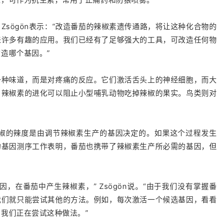
n Zsögön表示：“改造番茄的辣椒素遗传通路，将让这种化合物的
来许多有趣的应用。我们已经有了足够强大的工具，可改造任何物
造哪个基因。”
一种味道，而是对疼痛的反应。它们激活舌头上的神经细胞，而大
，辣椒素的进化可以阻止小型哺乳动物吃掉辣椒的果实。鸟类则对
辣椒的辣度是由调节辣椒素生产的基因决定的。如果这个过程发生
的基因测序工作表明，番茄也携带了辣椒素生产所必需的基因，但
，在番茄中产生辣椒素，” Zsögön说。“由于我们没有掌握番
我们就只能尝试其他的方法。例如，每次激活一个候选基因，看看
我们正在尝试这种做法。”