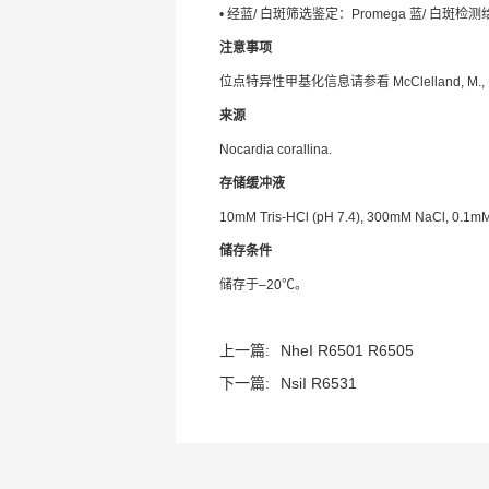
• 经蓝/ 白斑筛选鉴定：Promega 蓝/ 
注意事项
位点特异性甲基化信息请参看 McClelland, M., Nelson,
来源
Nocardia corallina.
存储缓冲液
10mM Tris-HCl (pH 7.4), 300mM NaCl, 0.1mM
储存条件
储存于–20℃。
上一篇:
NheI R6501 R6505
下一篇:
NsiI R6531