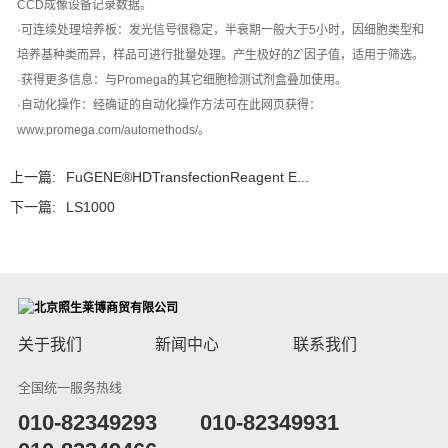
CCD成像设备记录数据。
·可连续处理培养板：发光信号很稳定，半衰期一般大于5小时，因细胞类型和
培养基种类而异，样品可进行批量处理。产生极好的Z`因子值，适用于筛选。
·获得更多信息：与Promega的其它细胞检测试剂盒叠加使用。
·自动化操作：经确证的自动化操作方法可在此网页获得：
www.promega.com/automethods/
。
上一篇:
FuGENE®HDTransfectionReagent E...
下一篇:
LS1000
关于我们
新闻中心
联系我们
全国统一服务热线
​010-82349293
010-82349931