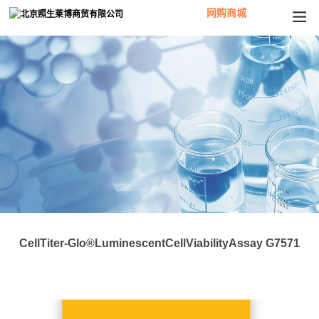
网购商城
CellTiter-Glo®LuminescentCellViabilityAssay G7571