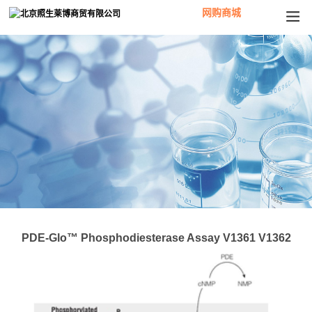
网购商城
PDE-Glo™ Phosphodiesterase Assay V1361 V1362