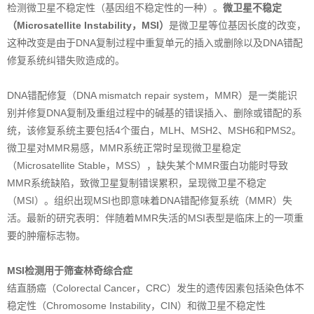
检测微卫星不稳定性（基因组不稳定性的一种）。
微卫星不稳定
（Microsatellite Instability，MSI）
是微卫星等位基因长度的改变，
这种改变是由于DNA复制过程中重复单元的插入或删除以及DNA错配
修复系统纠错失败造成的。
DNA错配修复（DNA mismatch repair system，MMR）是一类能识
别并修复DNA复制及重组过程中的碱基的错误插入、删除或错配的系
统，该修复系统主要包括4个蛋白，MLH、MSH2、MSH6和PMS2。
微卫星对MMR易感，MMR系统正常时呈现微卫星稳定
（Microsatellite Stable，MSS），缺失某个MMR蛋白功能时导致
MMR系统缺陷，致微卫星复制错误累积，呈现微卫星不稳定
（MSI）。组织出现MSI也即意味着DNA错配修复系统（MMR）失
活。最新的研究表明：伴随着MMR失活的MSI表型是临床上的一项重
要的肿瘤标志物。
MSI检测用于筛查林奇综合症
结直肠癌（Colorectal Cancer，CRC）发生的遗传因素包括染色体不
稳定性（Chromosome Instability，CIN）和微卫星不稳定性